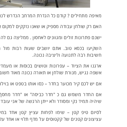
מאיפה מתחילים ? קודם כל הגדרת המרחב הנדרש לנו 
​האם רק שולחן עבודה מספיק או שאנו נזקקים למקום אח
ישנם פתרונות זולים ומגוונים לאחסון . ממליצה גם לה
השקיעו בכסא טוב. אתם יושבים שעות רבות מול 
חשיבות רבה לתנועה וליציבה נכונה.
​ארגנו את הציוד – עפרונות וטושים בכוסות או מעמדי
אשפה נגיש, מנורת שולחן או תאורה נכונה מאוד חשוב
אם יש לכם קיר מכוער בחדר – כסו אותו בטפט או בוילון
אם החדר משמש גם כ "חדר כביסה" או "חדר מחסן" 
שיהיה תמיד נקי ומסודר ולא ייתן הרגשה של אני עובד
לסיום טיפ קטן – שימו לפחות עציץ קטן אחד במ
עציצונים קטנים של קקטוסים על מדף תלוי או אחד על