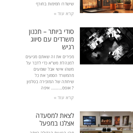
שישדרו חמימות בחורף
קרא עוד »
סודי ביותר – תכנון
משרדים עם סיווג
רגיש
מכירים את זה שאתם מגיעים
למנהלת מש"א כדי לדבר על
משהו אישי אבל שומעים
מהמשרד הסמוך את כל
שיחתה של המזכירה בטלפון
? אופס………. איפה
קרא עוד »
לצאת למסעדה
אצלנו במפעל
מהי הטעות הגדולה ביותר