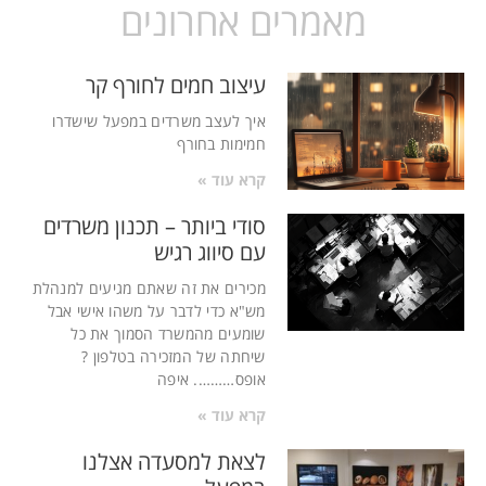
מאמרים אחרונים
עיצוב חמים לחורף קר
איך לעצב משרדים במפעל שישדרו
חמימות בחורף
קרא עוד »
סודי ביותר – תכנון משרדים
עם סיווג רגיש
מכירים את זה שאתם מגיעים למנהלת
מש"א כדי לדבר על משהו אישי אבל
שומעים מהמשרד הסמוך את כל
שיחתה של המזכירה בטלפון ?
אופס………. איפה
קרא עוד »
לצאת למסעדה אצלנו