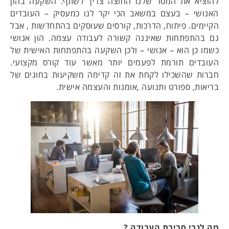
להוציא את המסר שלנו החוצה צריך לשתף. השקעה בהון
האנושי – בעצם במשאב הכי יקר לנו כמעסיק – העובדים
הקיימים. פיתוח, הדרכות, קורסים שעוסקים בהתחדשות , אבל
גם בהתפתחות שאיננה קשורה לעבודה עצמה. הון אנושי
כשמו כן הוא – אנושי – ולכן השקעה בהתפתחות האישית של
העובדים תורמת לפעמים יותר מאשר עוד קורס מקצועי.
חברות שהשכילו לקחת את זה קדימה משקיעות בחוגים של
בריאות, ספורט ותנועה ,אומנות והעצמה אישית.
מה לגבי סביבת העבודה ?