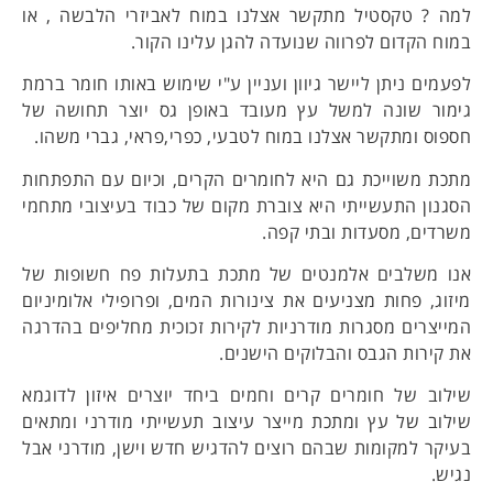
למה ? טקסטיל מתקשר אצלנו במוח לאביזרי הלבשה , או
במוח הקדום לפרווה שנועדה להגן עלינו הקור.
לפעמים ניתן ליישר גיוון ועניין ע"י שימוש באותו חומר ברמת
גימור שונה למשל עץ מעובד באופן גס יוצר תחושה של
חספוס ומתקשר אצלנו במוח לטבעי, כפרי,פראי, גברי משהו.
מתכת משוייכת גם היא לחומרים הקרים, וכיום עם התפתחות
הסגנון התעשייתי היא צוברת מקום של כבוד בעיצובי מתחמי
משרדים, מסעדות ובתי קפה.
אנו משלבים אלמנטים של מתכת בתעלות פח חשופות של
מיזוג, פחות מצניעים את צינורות המים, ופרופילי אלומיניום
המייצרים מסגרות מודרניות לקירות זכוכית מחליפים בהדרגה
את קירות הגבס והבלוקים הישנים.
שילוב של חומרים קרים וחמים ביחד יוצרים איזון לדוגמא
שילוב של עץ ומתכת מייצר עיצוב תעשייתי מודרני ומתאים
בעיקר למקומות שבהם רוצים להדגיש חדש וישן, מודרני אבל
נגיש.