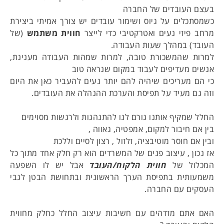
בעצם העובדים של החברה
כשמסתכלים על גיוס ושימור עובדים יש צורך אמיתי ביצירת
מרחב פיזי נעים ואטרקטיבי כדי לייצר
חווית משתמש
(של
העובד) במהלך שעות העבודה.
למרות שהמשכורת טובה, למרות שמהות העבודה מענינת,
אנשים מעדיפים לעבוד במקום שנראה טוב
כי הם מעריכים שיהיה להם יותר נעים להעביר כאן את היום
וזה גם מעיד על תפיסת והערכת ההנהלה את העובדים.
החלל שמקיף אותנו גורם לנו להתנהגות ולרגשות מסוימים
בין אם חיבור למקום, אמפטיה, גאווה ,
ובין אם חוסר מוטיבציה, זלזול , רצון לסיים וללכת
אז נכון , עיצוב פנים של המשרדים הוא רק חלק אחד מתוך כל
המכלול של
חווית הלקוח/העובד
אבל יש לו השפעה
משמעותית בתפיסת הערך הראשונית ובתחושת הבטן לגבי
העסקים עם החברה.
האם אתם מזדהים עם חשיבות עיצוב החלל כחלק מחווית