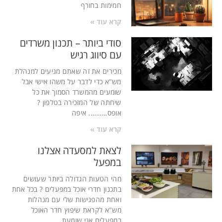
חמימות בחורף
קרא עוד »
סודי ביותר – תכנון משרדים
עם סיווג רגיש
מכירים את זה שאתם מגיעים למנהלת
מש"א כדי לדבר על משהו אישי אבל
שומעים מהמשרד הסמוך את כל
שיחתה של המזכירה בטלפון ?
אופס………. איפה
קרא עוד »
לצאת למסעדה אצלנו
במפעל
מהי הטעות הגדולה ביותר שעושים
בתכנון חדרי אוכל במפעלים ? בכל אחת
ואחת מהפגישות שלי עם מנהלות
מש"א לקראת שיפוץ חדר האוכל
במפעלים אני שומעת