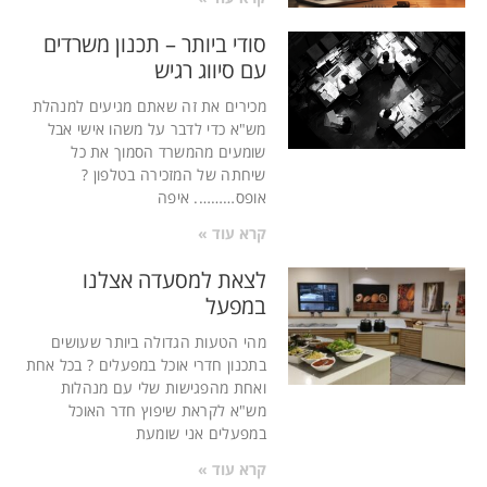
סודי ביותר – תכנון משרדים
עם סיווג רגיש
מכירים את זה שאתם מגיעים למנהלת
מש"א כדי לדבר על משהו אישי אבל
שומעים מהמשרד הסמוך את כל
שיחתה של המזכירה בטלפון ?
אופס………. איפה
קרא עוד »
לצאת למסעדה אצלנו
במפעל
מהי הטעות הגדולה ביותר שעושים
בתכנון חדרי אוכל במפעלים ? בכל אחת
ואחת מהפגישות שלי עם מנהלות
מש"א לקראת שיפוץ חדר האוכל
במפעלים אני שומעת
קרא עוד »